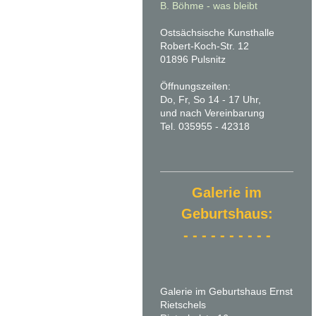
B. Böhme -
was bleibt
Ostsächsische Kunsthalle
Robert-Koch-Str. 12
01896 Pulsnitz
Öffnungszeiten:
Do, Fr, So 14 - 17 Uhr,
und nach Vereinbarung
Tel. 035955 - 42318
Galerie im
Geburtshaus:
- - - - - - - - - -
Galerie im Geburtshaus Ernst
Rietschels