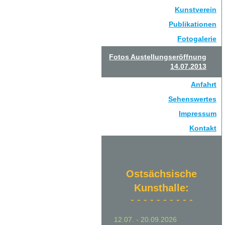
Kunstverein
Publikationen
Fotogalerie
Fotos Austellungseröffnung
14.07.2013
Anfahrt
Sehenswertes
Impressum
Kontakt
Ostsächsische
Kunsthalle:
- - - - - - - - - -
12.07. - 20.09.2026