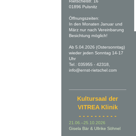
Rietschelstr. 16
01896 Pulsnitz
Öffnungszeiten:
In den Monaten Januar und
März nur nach Vereinbarung
Besichtung möglich!
Ab 5.04.2026 (Ostersonntag)
wieder jeden Sonntag 14-17
Uhr
Tel.: 035955 - 42318,
info@ernst-rietschel.com
Kultursaal der
VITREA Klinik
- - - - - - - - - -
21.06.–25.10.2026
Gisela Bär & Ullrike Söhnel