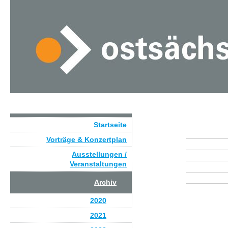
Startseite
Vorträge & Konzertplan
Ausstellungen /
Veranstaltungen
Archiv
2020
2021