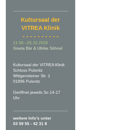
Kultursaal der
VITREA Klinik
- - - - - - - - - -
21.06.–25.10.2026
Gisela Bär & Ullrike Söhnel
Kultursaal der VITREA Klinik
Schloss Pulsnitz
Wittgensteiner Str. 1
01896 Pulsnitz
Geöffnet jeweils So 14-17
Uhr
weitere Info's unter
03 59 55 - 42 31 8