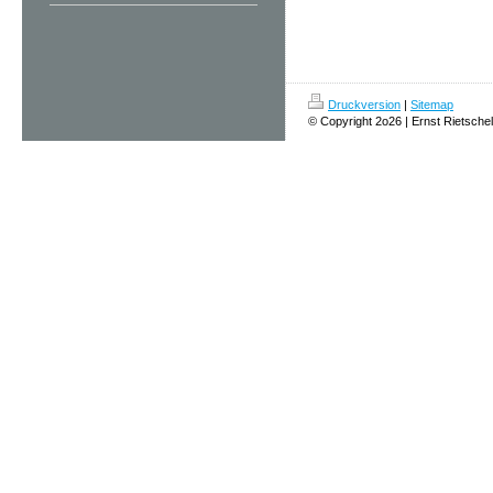
Druckversion
|
Sitemap
© Copyright 2o26 | Ernst Rietschel 